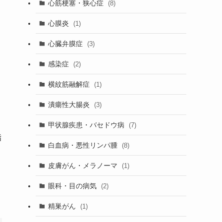
心筋梗塞・狭心症
(8)
心膜炎
(1)
心臓弁膜症
(3)
感染症
(2)
横紋筋融解症
(1)
潰瘍性大腸炎
(3)
甲状腺疾患・バセドウ病
(7)
指
白血病・悪性リンパ腫
(8)
皮膚がん・メラノーマ
(1)
眼科・目の病気
(2)
精巣がん
(1)