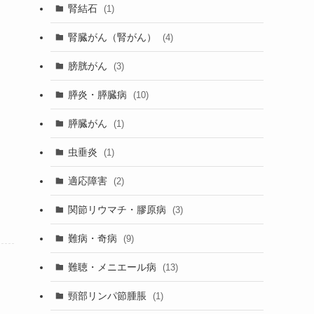
腎結石
(1)
腎臓がん（腎がん）
(4)
膀胱がん
(3)
膵炎・膵臓病
(10)
膵臓がん
(1)
虫垂炎
(1)
適応障害
(2)
関節リウマチ・膠原病
(3)
難病・奇病
(9)
難聴・メニエール病
(13)
頸部リンパ節腫脹
(1)