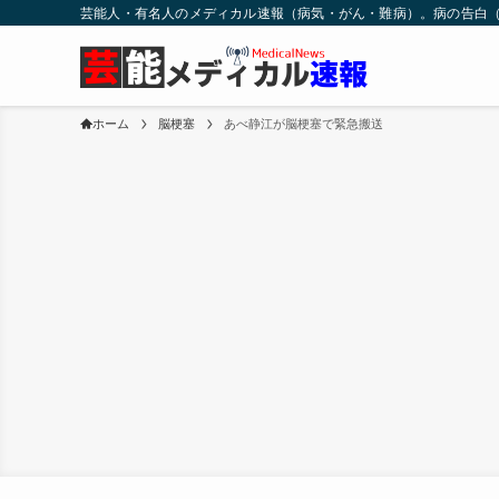
芸能人・有名人のメディカル速報（病気・がん・難病）。病の告白
ホーム
脳梗塞
あべ静江が脳梗塞で緊急搬送