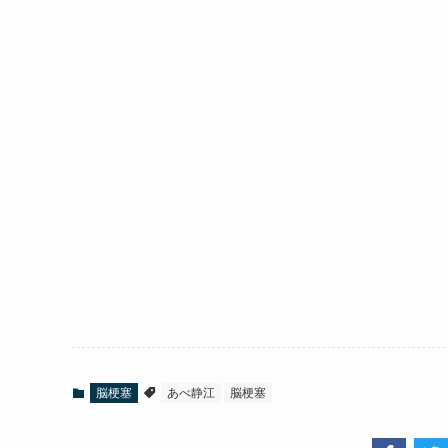
脳梗塞
あべ静江
脳梗塞