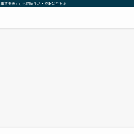
（報道発表）から闘病生活・克服に至るまでを詳しく解説。