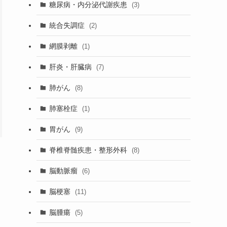
糖尿病・内分泌代謝疾患
(3)
統合失調症
(2)
網膜剥離
(1)
肝炎・肝臓病
(7)
肺がん
(8)
肺塞栓症
(1)
胃がん
(9)
脊椎脊髄疾患・整形外科
(8)
脳動脈瘤
(6)
脳梗塞
(11)
脳腫瘍
(5)