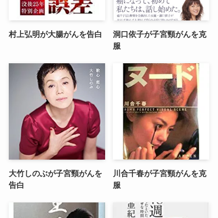
村上弘明が大腸がんを告白
洞口依子が子宮頸がんを克
服
大竹しのぶが子宮頸がんを
川合千春が子宮頸がんを克
告白
服