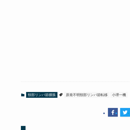
頸部リンパ節腫脹
原発不明頸部リンパ節転移
小堺一機