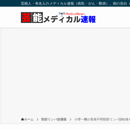
芸能人・有名人のメディカル速報（病気・がん・難病）。病の告白
ホーム
頸部リンパ節腫脹
小堺一機が原発不明頸部リンパ節転移