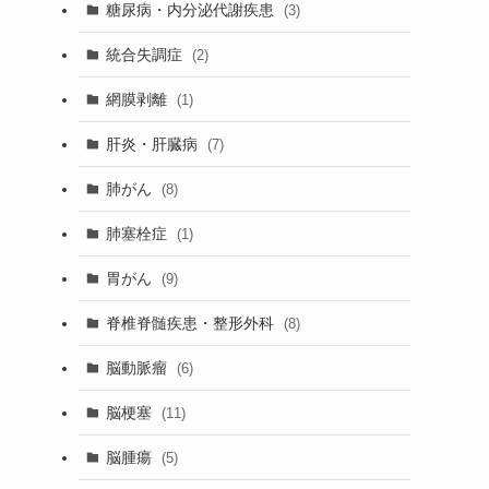
糖尿病・内分泌代謝疾患
(3)
統合失調症
(2)
網膜剥離
(1)
肝炎・肝臓病
(7)
肺がん
(8)
肺塞栓症
(1)
胃がん
(9)
脊椎脊髄疾患・整形外科
(8)
脳動脈瘤
(6)
脳梗塞
(11)
脳腫瘍
(5)