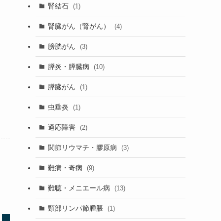
腎結石
(1)
腎臓がん（腎がん）
(4)
膀胱がん
(3)
膵炎・膵臓病
(10)
膵臓がん
(1)
虫垂炎
(1)
適応障害
(2)
関節リウマチ・膠原病
(3)
難病・奇病
(9)
難聴・メニエール病
(13)
頸部リンパ節腫脹
(1)