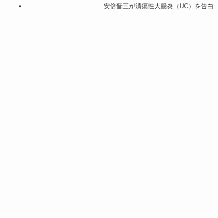
安倍晋三が潰瘍性大腸炎（UC）を告白